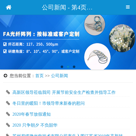
公司新闻 - 第4页 - 苏州易缆微光电技术有限公司官网
您当前位置：
首页
>>
公司新闻
高新区领导莅临我司 开展节前安全生产检查并指导工作
冬日里的暖阳！市领导带来新春的慰问
2020年春节放假通知
2020 只争朝夕 不负韶华