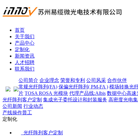
首页
关于我们
产品中心
定制化
新闻资讯
人才招聘
联系我们
公司简介
企业理念
荣誉和专利
公司风采
合作伙伴
常规光纤阵列(FA)
保偏光纤阵列( PM-FA )
模场转换光纤阵列
片
TOSA ROSA 光模块
代理产品线:Albis
数据中心高速
光纤阵列客户定制
集成光子委托设计和封装服务
高密度光电集
公司新闻
行业动态
产线操作普工
定制化
光纤阵列客户定制