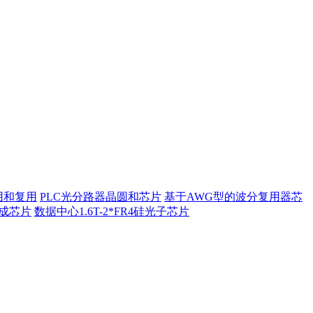
用和复用
PLC光分路器晶圆和芯片
基于AWG型的波分复用器芯
集成芯片
数据中心1.6T-2*FR4硅光子芯片