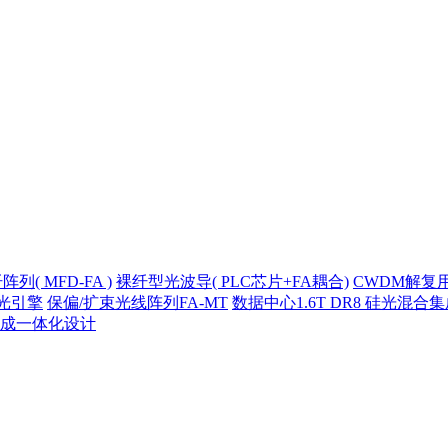
( MFD-FA )
裸纤型光波导( PLC芯片+FA耦合)
CWDM解复
光引擎
保偏/扩束光线阵列FA-MT
数据中心1.6T DR8 硅光混合
成一体化设计